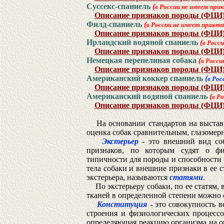
Суссекс-спаниель
(
в России не имеет пра
Описание признаков породы (ФЦИ
Филд-спаниель
(
в России не имеет практ
Описание признаков породы (ФЦИ
Ирландский водяной спаниель
(
в Росс
Описание признаков породы (ФЦИ
Немецкая перепелиная собака
(
в Росси
Описание признаков породы (ФЦИ
Американский коккер спаниель
(
в Рос
Описание признаков породы (ФЦИ
Американский водяной спаниель
(
в Р
Описание признаков породы (ФЦИ
На основании стандартов на выставк
оценка собак сравнительным, глазомер
Экстерьер
- это внешний вид соб
признаков, по которым судят о физ
типичности для породы и способности
тела собаки и внешние признаки в ее 
экстерьера, называются
статями
.
По экстерьеру собаки, по ее статям, 
тканей в определенной степени можно 
Конституция
- это совокупность в
строения и физиологических процессо
определяющая реакцию организма на о