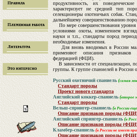
продуктивность, их поведенческие
характеризует не средний тип поро
селекционеры охотничьих собак. Стан
дальнейшему совершенствованию пород
По мере совершенствования уровня п
условиями охоты, изменением взгляд
науки и т.п., стандарты пород перио
необходимые изменения.
Для вновь вводимых в России малоч
применяют описания признаков п
федерацией (ФЦИ).
В зависимости от специализации, по
группы. К группе спаниелей в России о
Русский охотничий спаниель
(
самая мн
Стандарт породы
Проект нового стандарта
Английский коккер-спаниель
(
второе 
Стандарт породы
Вельш-спрингер-спаниель
(
в России ещ
Описание признаков породы (ФЦИ
Английский спрингер-спаниель
(
в Рос
Описание признаков породы (ФЦИ
Кламбер-спаниель
(
в России не имеет пр
Описание признаков породы (ФЦИ