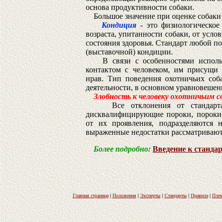
основа продуктивности собаки.
Большое значение при оценке собаки 
Кондиция
- это физиологическое 
возраста, упитанности собаки, от усло
состояния здоровья. Стандарт любой п
(выставочной) кондиции.
В связи с особенностями использо
контактом с человеком, им присущи
нрав. Тип поведения охотничьих со
деятельности, в основном уравновешен
Злобность к человеку охотничьим с
Все отклонения от стандарта о
дисквалифицирующие пороки, пороки 
от их проявления, подразделяются 
выраженные недостатки рассматривают
Более подробно:
Введение к станда
Главная страница
|
Положения
|
Эксперты
|
Стандарты
|
Правила
|
Плем