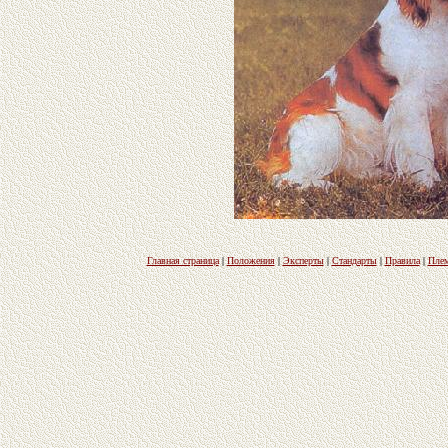
Главная страница
|
Положения
|
Эксперты
|
Стандарты
|
Правила
|
Плем