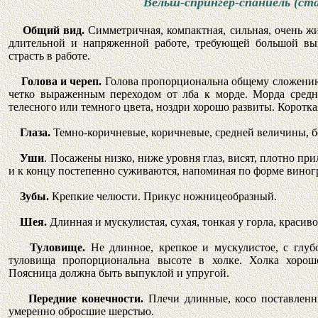
Вельш-спрингер-спаниель (ст
Общий вид.
Симметричная, компактная, сильная, очень ж
длительной и напряженной работе, требующей большой вы
страсть в работе.
Голова и череп.
Голова пропорциональна общему сложению
четко выраженным переходом от лба к морде. Морда средн
телесного или темного цвета, ноздри хорошо развиты. Короткая
Глаза.
Темно-коричневые, коричневые, средней величины, бе
Уши
. Посажены низко, ниже уровня глаз, висят, плотно пр
и к концу постепенно суживаются, напоминая по форме вино
Зубы.
Крепкие челюсти. Прикус ножницеобразный.
Шея.
Длинная и мускулистая, сухая, тонкая у горла, красив
Туловище.
Не длинное, крепкое и мускулистое, с глу
туловища пропорциональна высоте в холке. Холка хорошо
Поясница должна быть выпуклой и упругой.
Передние конечности.
Плечи длинные, косо поставленн
умеренно обросшие шерстью.