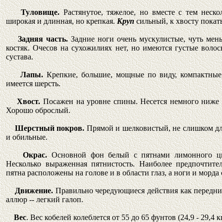
Туловище.
Растянутое, тяжелое, но вместе с тем неск
широкая и длинная, но крепкая.
Круп
сильный, к хвосту покат
Задняя часть.
Задние ноги очень мускулистые, чуть ме
костяк. Очесов на сухожилиях нет, но имеются густые волос
сустава.
Лапы.
Крепкие, большие, мощные по виду, компактные
имеется шерсть.
Хвост.
Посажен на уровне спины. Несется немного ниже л
Хорошо оброслый.
Шерстный покров.
Прямой и шелковистый, не слишком дл
и обильные.
Окрас.
Основной фон белый с пятнами лимонного цв
Несколько выраженная пятнистость. Наиболее предпочтите
пятна расположены на голове и в области глаз, а ноги и морд
Движение.
Правильно чередующиеся действия как передних
аллюр -- легкий галоп.
Вес
. Вес кобелей колеблется от 55 до 65 фунтов (24,9 - 29,4 кг)