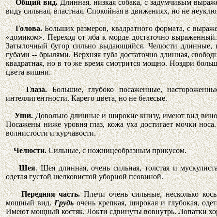
Общий вид.
Длинная, низкая собака, с задумчивым выра
виду сильная, властная. Спокойная в движениях, но не неуклю
Голова.
Больших размеров, квадратного формата, с выр
«домиком». Переход от лба к морде достаточно выраженный
Затылочный бугор сильно выдающийся. Челюсти длинные, 
губами -- брылями. Верхняя губа достаточно длинная, своб
квадратная, но в то же время смотрится мощно. Ноздри больш
цвета вишни.
Глаза.
Большие, глубоко посаженные, настороженны
интеллигентности. Карего цвета, но не белесые.
Уши.
Довольно длинные и широкие книзу, имеют вид виног
Посажены ниже уровня глаз, кожа уха достигает мочки носа.
волнистости и курчавости.
Челюсти.
Сильные, с ножницеобразным прикусом.
Шея
. Шея длинная, очень сильная, толстая и мускулист
одетая густой шелковистой уборной псовиной.
Передняя часть.
Плечи очень сильные, несколько косы
мощный вид.
Грудь
очень крепкая, широкая и глубокая, оде
Имеют мощный костяк. Локти сдвинуты вовнутрь. Лопатки хо