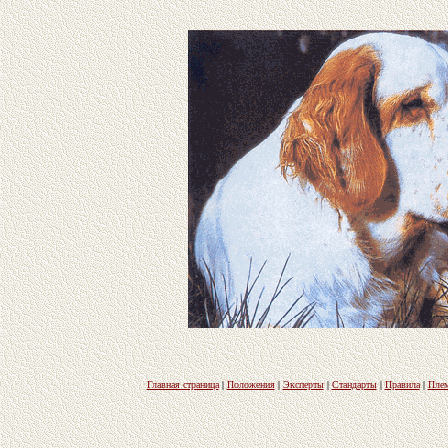
Главная страница
|
Положения
|
Эксперты
|
Стандарты
|
Правила
|
Плем