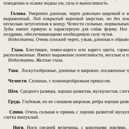
поведении и осанке видны ум, сила и выносливость.
Голова
. Умеренно длинная, череп довольно широкий и в
выраженный. Лоб покрытый короткой шерстью, но без хохо
несколько затупленная к концу. Челюсти сильные, нормальных
Зубы имеют прямую и характерную для собак форму. Нос 
ноздрями, обеспечивающими необходимую силу чутья.
Недостатки
. Очень плоский череп, узкая, длинная и обрыв
Глаза
. Блестящие, темно-карего или карего цвета, гар
расположенные. Имеют выражение понятливости, веселые и пр
Недостатки
. Желтые глаза.
Уши
. Лоскутообразные, длинные и широкие, посаженные ч
Челюсти
. Сильные, с ножницеобразным прикусом.
Шея
. Среднего размера, хорошо развитая, мускулистая, сле
Грудь
. Глубокая, но не слишком широкая, ребра хорошо разв
Спина
. Очень сильная и прямая, с хорошо развитой муск
слегка выпуклый.
Ноги
. Ноги средней величины, с короткими локтями, 