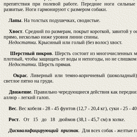
препятствия при полевой работе. Передние ноги сильные
развитые. Ноги гармонируют с размером собаки.
Лапы
. На толстых подушечках, сводистые.
Хвост
. Средний по размерам, покрыт короткой, завитой у о
прямо, несколько ниже уровня линии спины.
Недостатки
. Крысиный или голый (без волос) хвост.
Шерстный покров
. Шерсть состоит из многочисленных 
плотный, чтобы защищать от воды и непогоды, но не слишком
Недостатки
. Шерсть прямая.
Окрас
. Ливерный или темно-коричневый (шоколадный),
светлое пятно на груди.
Движение
. Правильно чередующиеся действия как передних
аллюр - легкий галоп.
Вес
. Вес кобеля - 28 - 45 фунтов (12,7 - 20,4 кг), суки - 25 - 40
Рост
. От 15 до 18 дюймов (38,1 - 45,7 см) в холке.
Дисквалифицирующий признак
. Для всех собак - желтые г