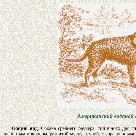
Американский водяной 
Общий вид
. Собака среднего размера, типичного для с
шерстным покровом, развитой мускулатурой, с соразмерными 