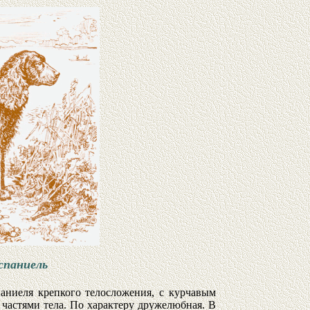
спаниель
паниеля крепкого телосложения, с курчавым
частями тела. По характеру дружелюбная. В