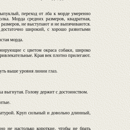
ыпуклый, переход от лба к морде умеренно
лка. Морда средних размеров, квадратная,
 размеров, не выступают и не выпячиваются.
достаточно широкий, с хорошо развитыми
истая морда.
монирующие с цветом окраса собаки, широко
ивлекательные. Края век плотно прилегают.
уть выше уровня линии глаз.
гка выгнутая. Голову держит с достоинством.
итые.
улатурой. Круп сильный и довольно длинный,
но не настолько короткие, чтобы не брать